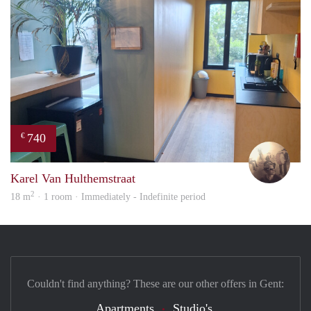
740
€
Brec
Karel Van Hulthemstraat
2
18 m
· 1 room · Immediately - Indefinite period
Couldn't find anything? These are our other offers in Gent:
Apartments
Studio's