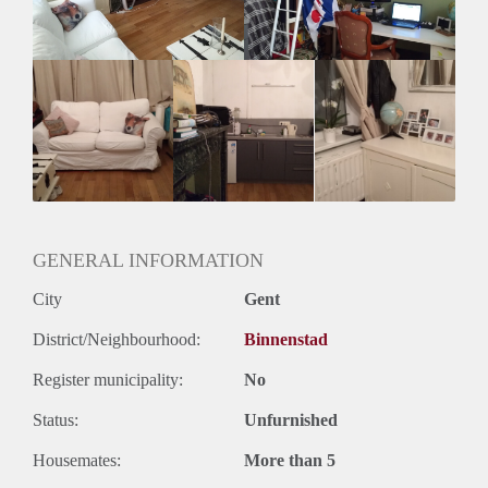
maar te delen met twee andere studenten.
Mocht je geinteresseerd zijn eens te komen kijken, stuur dan
zeker een berichtje. Keep in mind: enkel studenten en geen
domicilie mogelijk
GENERAL INFORMATION
City
Gent
District/Neighbourhood:
Binnenstad
Register municipality:
No
Status:
Unfurnished
Housemates:
More than 5