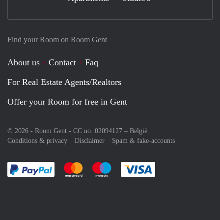
Find your Room on Room Gent
About us
Contact
Faq
For Real Estate Agents/Realtors
Offer your Room for free in Gent
© 2026 - Room Gent - CC no. 02094127 –
België
Conditions & privacy
Disclaimer
Spam & fake-accounts
Pay easily with :payment method
Pay easily with :payment method
Pay easily with :payment method
Pay easily with :paym