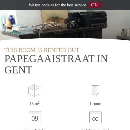
OK!
We use
cookies
for the best service
THIS ROOM IS RENTED OUT
PAPEGAAISTRAAT IN
GENT
2
16 m
1 room
∞
09