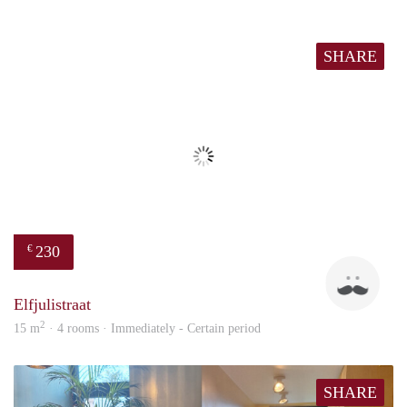
SHARE
230
€
Bert
Elfjulistraat
2
15 m
· 4 rooms · Immediately - Certain period
SHARE