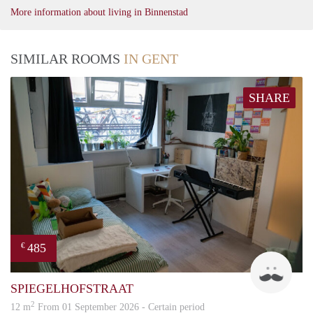
More information about living in Binnenstad
SIMILAR ROOMS
IN GENT
SHARE
485
€
TO
SPIEGELHOFSTRAAT
2
12 m
From 01 September 2026 - Certain period