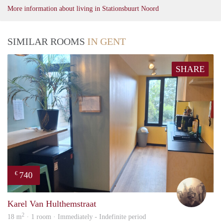
More information about living in Stationsbuurt Noord
SIMILAR ROOMS
IN GENT
SHARE
740
€
Brec
Karel Van Hulthemstraat
2
18 m
· 1 room · Immediately - Indefinite period