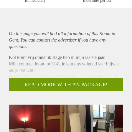
Immediately
Indefinite period
On this page you will find all information of this Room in
Gent. You can contact the advertiser if you have any
questions.
Kot komt vrij omdat ik stage heb in mijn laatste jaar.
Mijn contract loopt tot 31/8, je kan dus volgend jaar blijven
als je dat wilt!
Beschikbaar vanaf januari/februari/maart naargelang wat het
beste past voor jou.
READ MORE WITH AN PACKAGE!
Prijs: €349 ALL-IN (is incl. EGW en internet.)
Eigen kitchenette met 2 vuurpitjes, lavabo.
Gedeelde douche en toilet (zijn op dezelfde verdieping als het
kot).
Er is een fietsenstalling in het gebouw.
- rustige ligging
- Campus Ledeganck is 20m naast de deur.