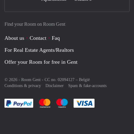
Find your Room on Room Gent
About us
Contact
Faq
For Real Estate Agents/Realtors
Offer your Room for free in Gent
© 2026 - Room Gent - CC no. 02094127 –
België
Conditions & privacy
Disclaimer
Spam & fake-accounts
Pay easily with :payment method
Pay easily with :payment method
Pay easily with :payment method
Pay easily with :paym