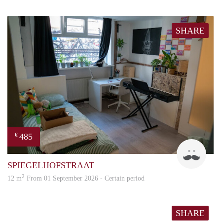
SHARE
485
€
TO
SPIEGELHOFSTRAAT
2
12 m
From 01 September 2026 - Certain period
SHARE