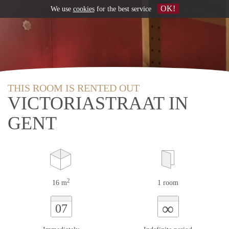
OK!
We use
cookies
for the best service
THIS ROOM IS RENTED OUT
VICTORIASTRAAT IN
GENT
2
16 m
1 room
∞
07