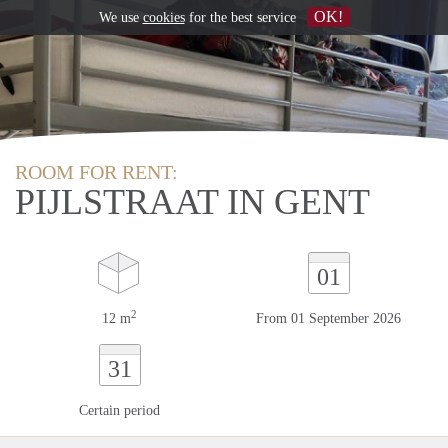
OK!
We use
cookies
for the best service
ROOM FOR RENT:
PIJLSTRAAT IN GENT
01
2
12 m
From 01 September 2026
31
Certain period