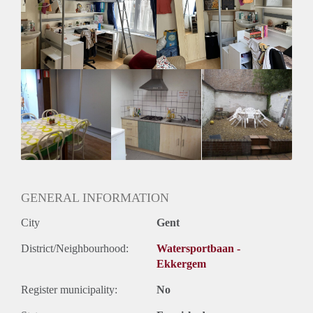
maand, ALL-IN ( elektriciteit,gas,water, internet) Enkel voor
student, domiciliëring niet mogelijk
GENERAL INFORMATION
City
Gent
District/Neighbourhood:
Watersportbaan -
Ekkergem
Register municipality:
No