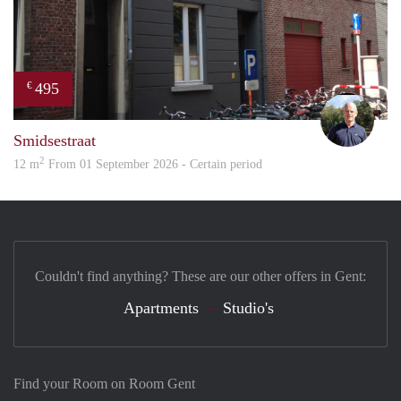
495
€
hans
Smidsestraat
2
12 m
From 01 September 2026 - Certain period
Couldn't find anything? These are our other offers in Gent:
Apartments
Studio's
Find your Room on Room Gent