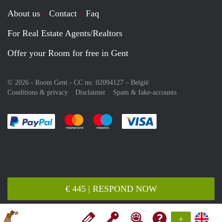
About us
Contact
Faq
For Real Estate Agents/Realtors
Offer your Room for free in Gent
© 2026 - Room Gent - CC no. 02094127 –
België
Conditions & privacy
Disclaimer
Spam & fake-accounts
Pay easily with :payment method
Pay easily with :payment method
Pay easily with :payment method
Pay easily with :paym
€ 445 | RESPOND NOW
+