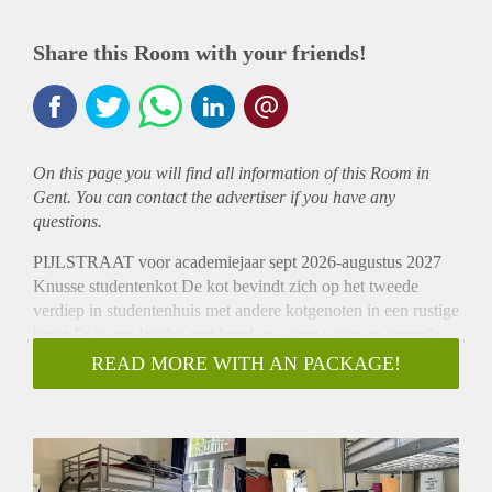
Share this Room with your friends!
On this page you will find all information of this Room in
Gent. You can contact the advertiser if you have any
questions.
PIJLSTRAAT voor academiejaar sept 2026-augustus 2027
Knusse studentenkot De kot bevindt zich op het tweede
verdiep in studentenhuis met andere kotgenoten in een rustige
buurt Er is een lavabo met koud en warm water en centrale
verwarming . De keuken, eetkot ,wc’s en douche zijn
READ MORE WITH AN PACKAGE!
gemeenschappelijk. Er is tevens ook een gemeenschappelijk
tuin. Fietsenrek voor het pand Het kot is gelegen vlakbij de
faculteit van Psychologie en Pedagogie en Bio-ingenieur. In
buurt van GUSB en Odisee. Directe nabijheid van
supermarkten, tram-en busverbinding. PRIJS : 445 euro per