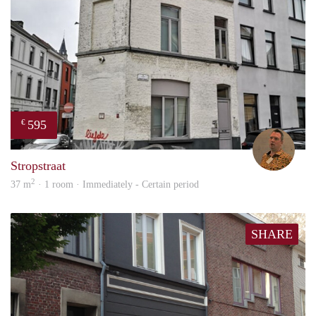
595
€
Roy
Stropstraat
2
37 m
· 1 room · Immediately - Certain period
SHARE