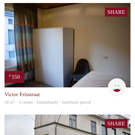
SHARE
550
€
Yonc
Victor Frisstraat
2
18 m
· 4 rooms · Immediately - Indefinite period
SHARE