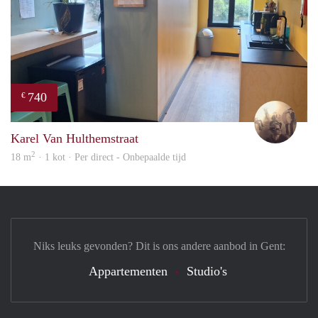
740
€
Brec
Karel Van Hulthemstraat
2
18 m
· 1 kot · Per direct - Onbepaalde tijd
Niks leuks gevonden? Dit is ons andere aanbod in Gent:
Appartementen
Studio's