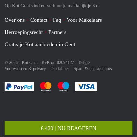
Op Kot Gent vind en verhuur je makkelijk je Kot
Over ons
Contact
Faq
Voor Makelaars
Herroepingsrecht
Partners
Gratis je Kot aanbieden in Gent
© 2026 - Kot Gent - KvK nr. 02094127 –
België
Voorwaarden & privacy
Disclaimer
Spam & nep-accounts
Je rekent gemakkelijk af met Paypal
Je rekent gemakkelijk af met Mastercard
Je rekent gemakkelijk af met Meastro
Je rekent gemakkelijk 
€ 420 | NU REAGEREN