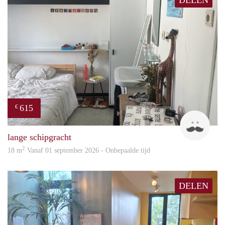
DELEN
615
€
Senn
lange schipgracht
2
18 m
Vanaf 01 september 2026 - Onbepaalde tijd
DELEN