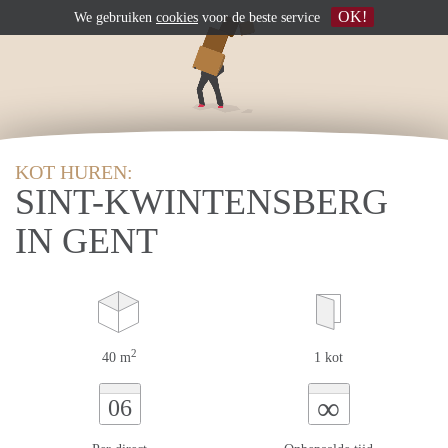
OK!
We gebruiken
cookies
voor de beste service
KOT HUREN:
SINT-KWINTENSBERG
IN GENT
2
40 m
1 kot
∞
06