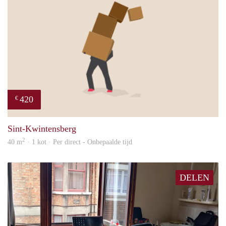
420
€
mart
Sint-Kwintensberg
2
40 m
· 1 kot · Per direct - Onbepaalde tijd
DELEN