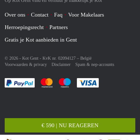
Op Kot Gent vind en verhuur je makkelijk je Kot
Over ons
Contact
Faq
Voor Makelaars
Herroepingsrecht
Partners
Gratis je Kot aanbieden in Gent
© 2026 - Kot Gent - KvK nr. 02094127 –
België
Voorwaarden & privacy
Disclaimer
Spam & nep-accounts
Je rekent gemakkelijk af met Paypal
Je rekent gemakkelijk af met Mastercard
Je rekent gemakkelijk af met Meastro
Je rekent gemakkelijk 
€ 590 | NU REAGEREN