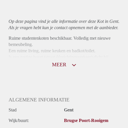
Op deze pagina vind je alle informatie over deze Kot in Gent.
Als je vragen hebt kun je contact opnemen met de aanbieder.
Ruime studentenkoten beschikbaar. Volledig met nieuwe
bemeubeling.
Een ruime living, ruime keuken en badkot/toilet.
Is een rustige buurt (straat éénrichtingsverkeer) dicht bij
centrum Gent.
MEER
Alles inbegrepen in de kostprijs. (Internet, water, elektriciteit)
ALGEMENE INFORMATIE
Stad
Gent
Wijk/buurt:
Brugse Poort-Rooigem