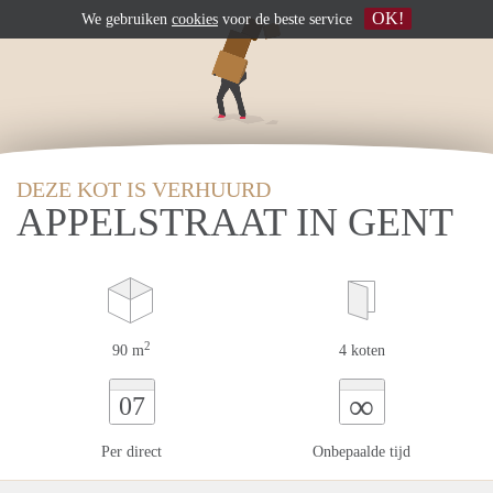
OK!
We gebruiken
cookies
voor de beste service
DEZE KOT IS VERHUURD
APPELSTRAAT IN GENT
2
90 m
4 koten
∞
07
Per direct
Onbepaalde tijd