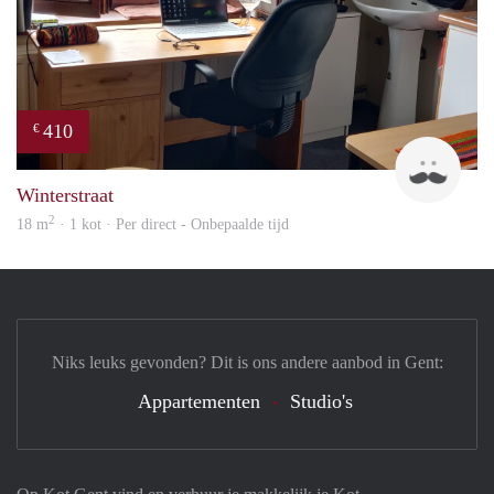
410
€
Stev
Winterstraat
2
18 m
· 1 kot · Per direct - Onbepaalde tijd
Niks leuks gevonden? Dit is ons andere aanbod in Gent:
Appartementen
Studio's