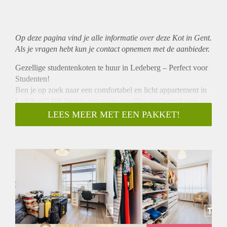
Op deze pagina vind je alle informatie over deze Kot in Gent.
Als je vragen hebt kun je contact opnemen met de aanbieder.
Gezellige studentenkoten te huur in Ledeberg – Perfect voor
Studenten!
Ben je op zoek naar een comfortabel en licht appartement in
Ledeberg? Wij bieden nog twee gezellige studentenkoten aan
in een ruim en volledig uitgerust appartement.
LEES MEER MET EEN PAKKET!
Locatie:
E3 plein Ledeberg – nabij UGent campussen, snelwegoprit
en openbaar vervoer, ideaal voor studenten!
Het appartement:
- Totale oppervlakte: 111 m²
- 3 slaapkoten (nog 2 beschikbaar)
- Grote gemeenschappelijke lichte living
- Volledig uitgeruste keuken
- Badkot en apart toilet
- Groot hoekterras