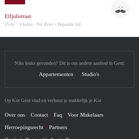
Bert
Elfjulistraat
2
15 m
· 4 koten · Per direct - Bepaalde tijd
Niks leuks gevonden? Dit is ons andere aanbod in Gent:
Appartementen
Studio's
Op Kot Gent vind en verhuur je makkelijk je Kot
Over ons
Contact
Faq
Voor Makelaars
Herroepingsrecht
Partners