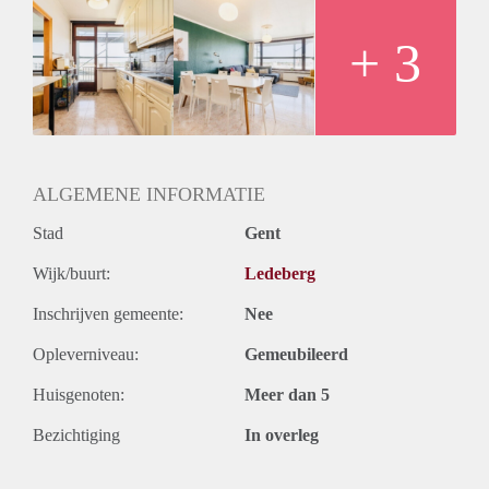
Beschikbare koten:
- Slaapkot van 16 m²: €625 inclusief alle kosten
+ 3
- Slaapkot van 12 m²: €495 inclusief alle kosten
ALGEMENE INFORMATIE
Stad
Gent
Wijk/buurt:
Ledeberg
Inschrijven gemeente:
Nee
Opleverniveau:
Gemeubileerd
Huisgenoten:
Meer dan 5
Bezichtiging
In overleg