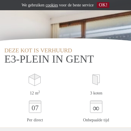
OK!
We gebruiken
cookies
voor de beste service
DEZE KOT IS VERHUURD
E3-PLEIN IN GENT
2
12 m
3 koten
∞
07
Per direct
Onbepaalde tijd