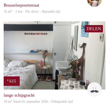
Brusselsepoortstraat
2
16 m
· 1 kot · Per direct - Bepaalde tijd
DELEN
615
€
Senn
lange schipgracht
2
18 m
Vanaf 01 september 2026 - Onbepaalde tijd