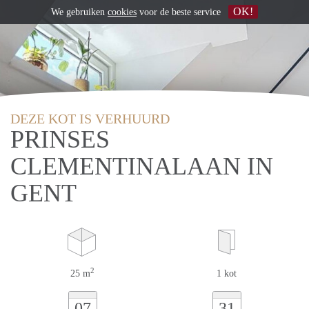
OK!
We gebruiken
cookies
voor de beste service
DEZE KOT IS VERHUURD
PRINSES
CLEMENTINALAAN IN
GENT
2
25 m
1 kot
07
31