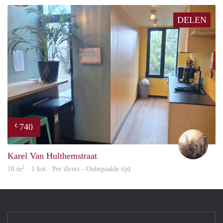
DELEN
740
€
Brec
Karel Van Hulthemstraat
2
18 m
· 1 kot · Per direct - Onbepaalde tijd