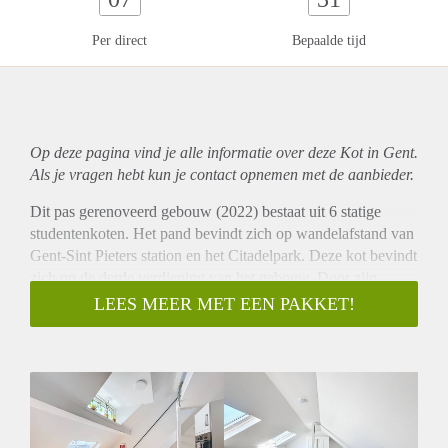
Per direct
Bepaalde tijd
Op deze pagina vind je alle informatie over deze Kot in Gent.
Als je vragen hebt kun je contact opnemen met de aanbieder.
Dit pas gerenoveerd gebouw (2022) bestaat uit 6 statige
studentenkoten. Het pand bevindt zich op wandelafstand van
Gent-Sint Pieters station en het Citadelpark. Deze kot bevindt
zich op de derde verdieping van het gebouw. Door zijn
oppervlakte en toegevoegde mezzanine is deze kot ideaal om
LEES MEER MET EEN PAKKET!
te huren als studerend koppel of twee vrienden.
De kot is volledig ingericht met meubels. Zo is er een bureau
met bureaustoel, een eettafel met 2 stoelen, een bijzettafel,
een bed (eigen matras te voorzien) met nachttafel, een
kleerkast , salontafel met relaxstoel en een geïnstalleerde
eigen keuken (koelkast, dampkap, microgolfoven, spoelbak