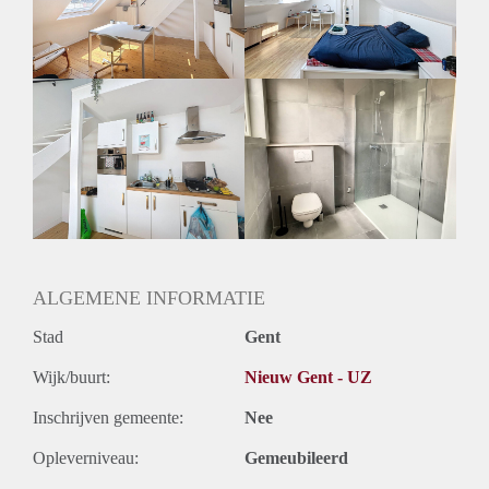
en 2 kookplaten) - gemeenschappelijke douchekot met toilet.
De gemeenschappelijke kosten voor EGW + internet
bedragen een provisie van 50 euro/maand.
Enkel voor studenten, geen domicilie mogelijk.
ALGEMENE INFORMATIE
Stad
Gent
Wijk/buurt:
Nieuw Gent - UZ
Inschrijven gemeente:
Nee
Opleverniveau:
Gemeubileerd