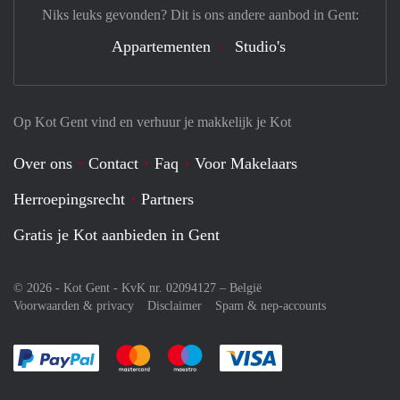
Niks leuks gevonden? Dit is ons andere aanbod in Gent:
Appartementen
Studio's
Op Kot Gent vind en verhuur je makkelijk je Kot
Over ons
Contact
Faq
Voor Makelaars
Herroepingsrecht
Partners
Gratis je Kot aanbieden in Gent
© 2026 - Kot Gent - KvK nr. 02094127 –
België
Voorwaarden & privacy
Disclaimer
Spam & nep-accounts
Je rekent gemakkelijk af met Paypal
Je rekent gemakkelijk af met Mastercard
Je rekent gemakkelijk af met Meastro
Je rekent gemakkelijk 