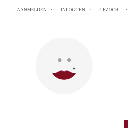
AANMELDEN
INLOGGEN
GEZOCHT
Hoe werkt Kot Gent
Wat is een kot?
How to translate KotGent
Wat is KotGent?
Wat is de privacyverklari
Alle veelgestelde vragen