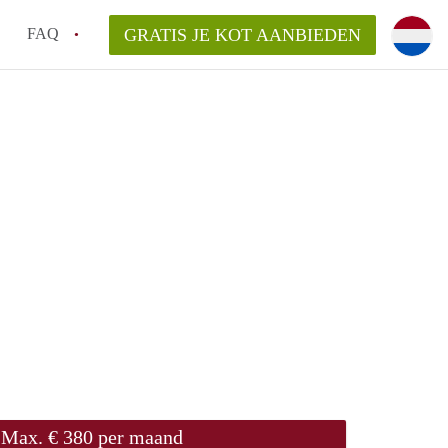
FAQ
GRATIS JE KOT AANBIEDEN
!
ng van KotGent?
Max. € 380 per maand