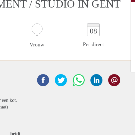
MENT / STUDIO IN GENT
08
Per direct
Vrouw
r een kot.
raat)
heidi