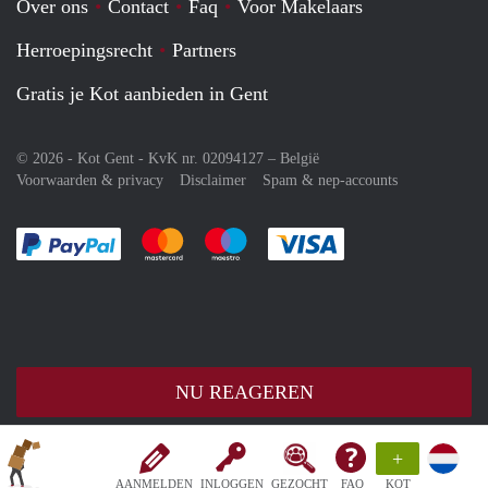
Over ons
Contact
Faq
Voor Makelaars
Herroepingsrecht
Partners
Gratis je Kot aanbieden in Gent
© 2026 - Kot Gent - KvK nr. 02094127 –
België
Voorwaarden & privacy
Disclaimer
Spam & nep-accounts
Je rekent gemakkelijk af met Paypal
Je rekent gemakkelijk af met Mastercard
Je rekent gemakkelijk af met Meastro
Je rekent gemakkelijk 
NU REAGEREN
+
AANMELDEN
INLOGGEN
GEZOCHT
FAQ
KOT