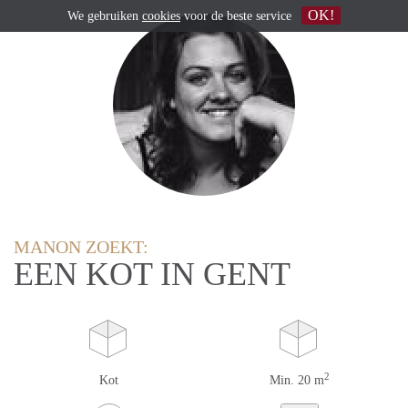
OK!
We gebruiken
cookies
voor de beste service
MANON ZOEKT:
EEN KOT IN GENT
2
Kot
Min. 20 m