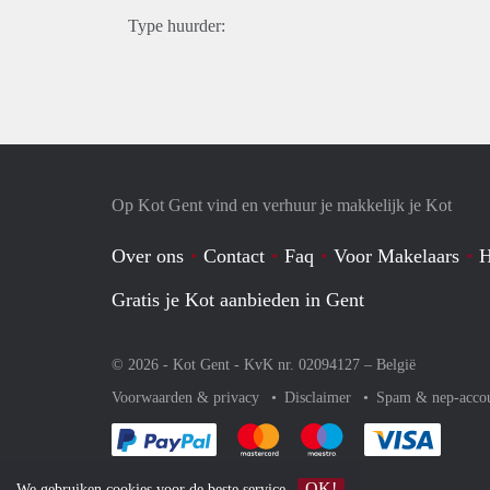
Type huurder:
Op Kot Gent vind en verhuur je makkelijk je Kot
Over ons
Contact
Faq
Voor Makelaars
H
Gratis je Kot aanbieden in Gent
© 2026 - Kot Gent - KvK nr. 02094127 –
België
Voorwaarden & privacy
Disclaimer
Spam & nep-acco
Je rekent gemakkelijk af met Paypal
Je rekent gemakkelijk af met Mas
Je rekent gemakkelijk 
Je reke
OK!
We gebruiken
cookies
voor de beste service