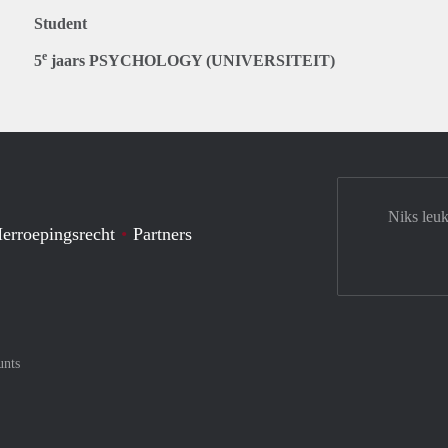
Student
e
5
jaars PSYCHOLOGY (UNIVERSITEIT)
Niks leuk
erroepingsrecht
Partners
unts
tercard
af met Meastro
nt gemakkelijk af met Visa