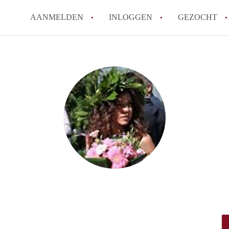
AANMELDEN
INLOGGEN
GEZOCHT
Hoe werkt Kot Gent
Wat is een kot?
How to translate KotGent
Wat is KotGent?
Wat is de privacyverklari
Alle veelgestelde vragen