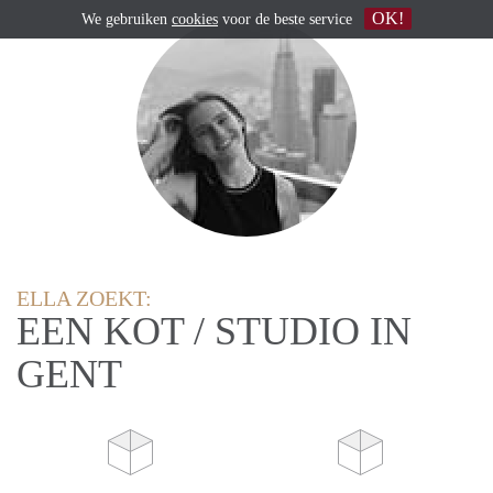
OK!
We gebruiken
cookies
voor de beste service
ELLA ZOEKT:
EEN KOT / STUDIO IN
GENT