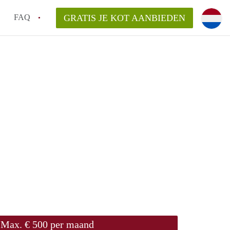
FAQ
GRATIS JE KOT AANBIEDEN
!
ng van KotGent?
Max. € 500 per maand