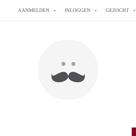
AANMELDEN
INLOGGEN
GEZOCHT
Hoe werkt Kot Gent
Wat is een kot?
How to translate KotGent
Wat is KotGent?
Wat is de privacyverklari
Alle veelgestelde vragen