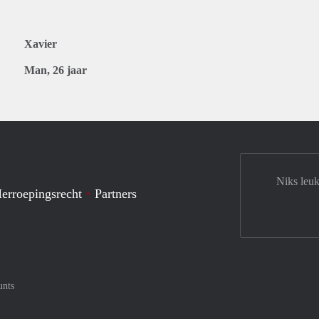
Xavier
Man, 26 jaar
Niks leuk
erroepingsrecht
Partners
unts
tercard
af met Meastro
nt gemakkelijk af met Visa