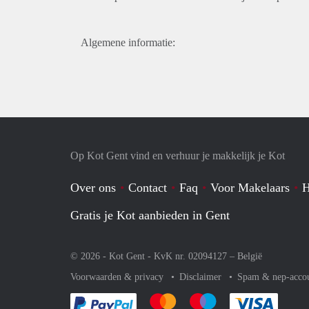
Algemene informatie:
Op Kot Gent vind en verhuur je makkelijk je Kot
Over ons
Contact
Faq
Voor Makelaars
H
Gratis je Kot aanbieden in Gent
© 2026 - Kot Gent - KvK nr. 02094127 –
België
Voorwaarden & privacy
Disclaimer
Spam & nep-acco
Je rekent gemakkelijk af met Paypal
Je rekent gemakkelijk af met Mas
Je rekent gemakkelijk 
Je reke