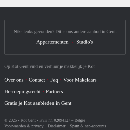
Niks leuks gevonden? Dit is ons andere aanbod in Gent:
Appartementen
Studio's
Op Kot Gent vind en verhuur je makkelijk je Kot
Over ons
Contact
Faq
Voor Makelaars
Herroepingsrecht
Partners
Gratis je Kot aanbieden in Gent
© 2026 - Kot Gent - KvK nr. 02094127 –
België
Voorwaarden & privacy
Disclaimer
Spam & nep-accounts