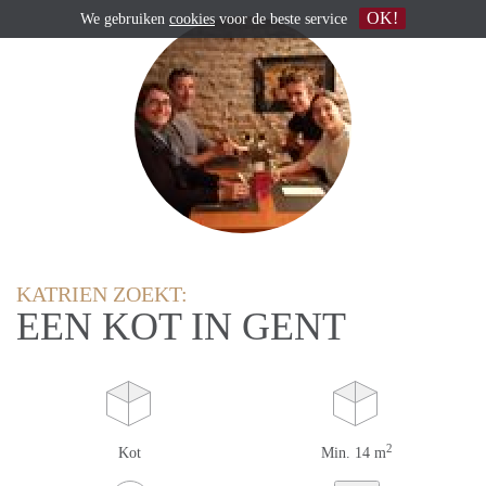
OK!
We gebruiken
cookies
voor de beste service
KATRIEN ZOEKT:
EEN KOT IN GENT
2
Kot
Min. 14 m