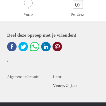
07
Per direct
Vrouw
Deel deze oproep met je vrienden!
/
Algemene informatie:
Lotte
Vrouw, 24 jaar