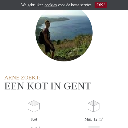
OK!
We gebruiken
cookies
voor de beste service
ARNE ZOEKT:
EEN KOT IN GENT
2
Kot
Min. 12 m