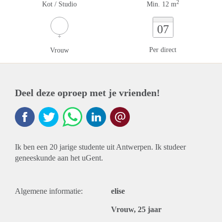
2
Kot / Studio
Min. 12 m
07
Per direct
Vrouw
Deel deze oproep met je vrienden!
Ik ben een 20 jarige studente uit Antwerpen. Ik studeer
geneeskunde aan het uGent.
Algemene informatie:
elise
Vrouw, 25 jaar