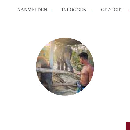
AANMELDEN
INLOGGEN
GEZOCHT
Hoe werkt Kot Gent
Wat is een kot?
How to translate KotGent
Wat is KotGent?
Wat is de privacyverklari
Alle veelgestelde vragen