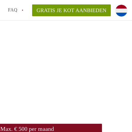
FAQ
GRATIS JE KOT AANBIEDEN
!
ng van KotGent?
Max. € 500 per maand