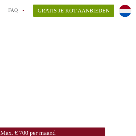
FAQ
GRATIS JE KOT AANBIEDEN
!
ng van KotGent?
Max. € 700 per maand