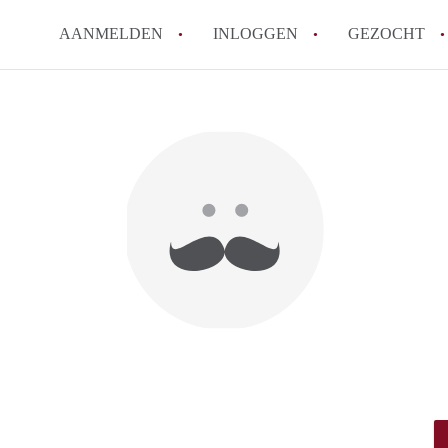
AANMELDEN
INLOGGEN
GEZOCHT
Hoe werkt Kot Gent
Wat is een kot?
How to translate KotGent
Wat is KotGent?
Wat is de privacyverklari
Alle veelgestelde vragen