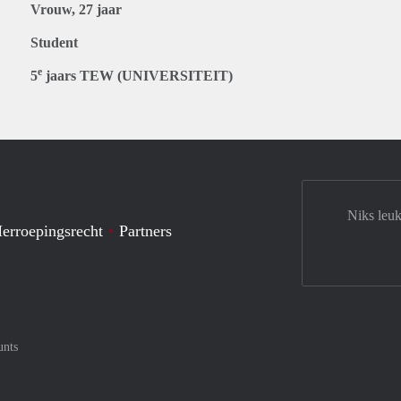
Vrouw, 27 jaar
Student
e
5
jaars TEW (UNIVERSITEIT)
Niks leuk
erroepingsrecht
Partners
unts
tercard
af met Meastro
nt gemakkelijk af met Visa