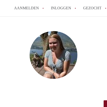
AANMELDEN
INLOGGEN
GEZOCHT
Hoe werkt Kot Gent
Wat is een kot?
How to translate KotGent
Wat is KotGent?
Wat is de privacyverklari
Alle veelgestelde vragen