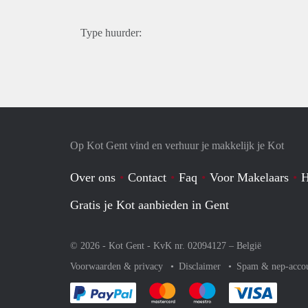
Type huurder:
Op Kot Gent vind en verhuur je makkelijk je Kot
Over ons
Contact
Faq
Voor Makelaars
H
Gratis je Kot aanbieden in Gent
© 2026 - Kot Gent - KvK nr. 02094127 –
België
Voorwaarden & privacy
Disclaimer
Spam & nep-acco
Je rekent gemakkelijk af met Paypal
Je rekent gemakkelijk af met Mas
Je rekent gemakkelijk 
Je reke