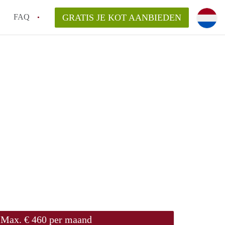
FAQ
GRATIS JE KOT AANBIEDEN
!
ng van KotGent?
Max. € 460 per maand