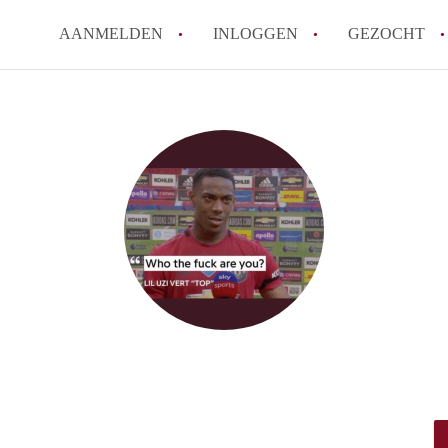
AANMELDEN
INLOGGEN
GEZOCHT
Hoe werkt Kot Gent
Wat is een kot?
How to translate KotGent
Wat is KotGent?
Wat is de privacyverklari
Alle veelgestelde vragen