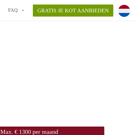
FAQ
GRATIS JE KOT AANBIEDEN
!
ng van KotGent?
Max. € 1300 per maand