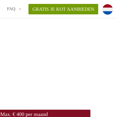
FAQ
GRATIS JE KOT AANBIEDEN
!
ng van KotGent?
Max. € 400 per maand