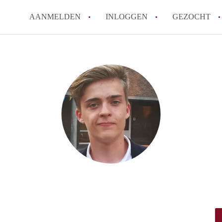
AANMELDEN
INLOGGEN
GEZOCHT
Hoe werkt Kot Gent
Wat is een kot?
How to translate KotGent
Wat is KotGent?
Wat is de privacyverklari
Alle veelgestelde vragen