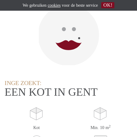
OK!
We gebruiken
cookies
voor de beste service
INGE ZOEKT:
EEN KOT IN GENT
2
Kot
Min. 10 m