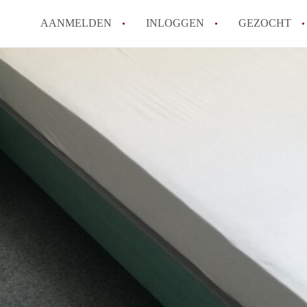
AANMELDEN
INLOGGEN
GEZOCHT
Hoe werkt Kot Gent
Wat is een kot?
How to translate KotGent
Wat is KotGent?
Wat is de privacyverklari
Alle veelgestelde vragen