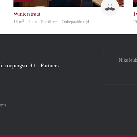
Bert
Steven
Winterstraat
T
2
18 m
· 1 kot · Per direct - Onbepaalde tijd
1
Niks leuk
erroepingsrecht
Partners
unts
tercard
af met Meastro
nt gemakkelijk af met Visa