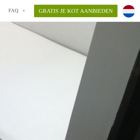
FAQ
GRATIS JE KOT AANBIEDEN
!
ng van KotGent?