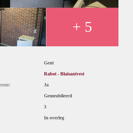
+ 5
Gent
Rabot - Blaisantvest
eente:
Ja
Gemeubileerd
3
In overleg