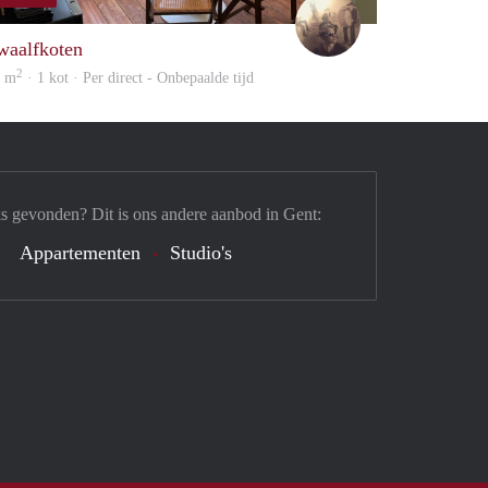
Brecht
waalfkoten
2
9 m
· 1 kot · Per direct - Onbepaalde tijd
s gevonden? Dit is ons andere aanbod in Gent:
Appartementen
Studio's