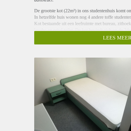
De grootste kot (22m²) in ons studentenhuis komt onv
In hetzelfde huis wonen nog 4 andere toffe studenten
Kot bestaande uit een leefruimte met bureau, zithoe
lavabo en privé toilet. De kot bevindt zich op de 2
Gemeenschappelijke keuken is net vernieuwd.
LEES MEER
Deze kot is te huur voor 485€/maand, dit is inclusief
voorschot te hoog en wordt het verschil terug betaal