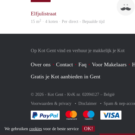
Elfjulistraat
2
15 m
· 4 koten · Per direct - Bepaalde tijd
Op Kot Gent vind en verhuur je makkelijk je Kot
Over ons
Contact
Faq
Voor Makelaars
H
Gratis je Kot aanbieden in Gent
© 2026 - Kot Gent - KvK nr. 02094127 –
België
Voorwaarden & privacy
Disclaimer
Spam & nep-acco
Je rekent gemakkelijk af met Paypal
Je rekent gemakkelijk af met Mas
Je rekent gemakkelijk 
Je reke
OK!
We gebruiken
cookies
voor de beste service