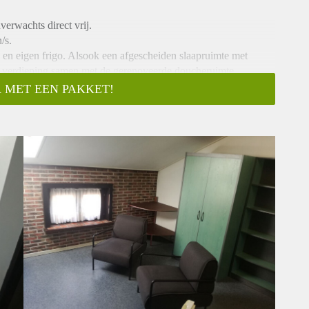
erwachts direct vrij.
/s.
k en eigen frigo. Alsook een afgescheiden slaapruimte met
de verdieping samen met de gerenoveerde doucheruimte.
 MET EEN PAKKET!
 75€ voorschot energie en water. Bij normaal verbruik is dit
d.