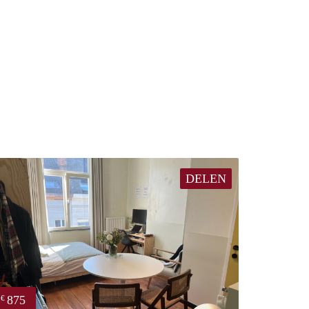
DELEN
875
€