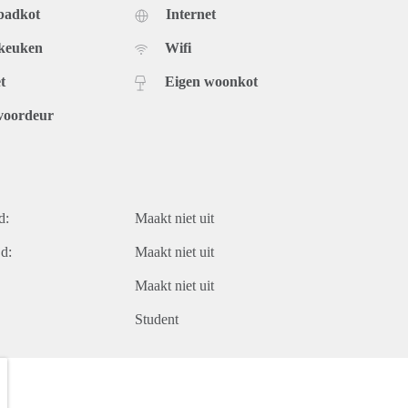
badkot
Internet
 keuken
Wifi
t
Eigen woonkot
voordeur
d:
Maakt niet uit
d:
Maakt niet uit
Maakt niet uit
Student