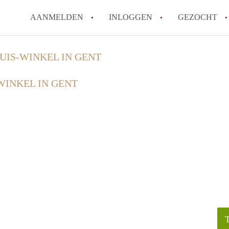
AANMELDEN
INLOGGEN
GEZOCHT
Hoe werkt Kot Gent
UIS-WINKEL IN GENT
Wat is een kot?
WINKEL IN GENT
How to translate KotGent
Wat is KotGent?
Wat is de privacyverklari
Alle veelgestelde vragen