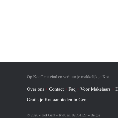
Op Kot Gent vind en verhuur je makkelijk je Kot
Over ons
Contact
Faq
Voor Makelaars
H
Gratis je Kot aanbieden in Gent
© 2026 - Kot Gent - KvK nr. 02094127 –
België