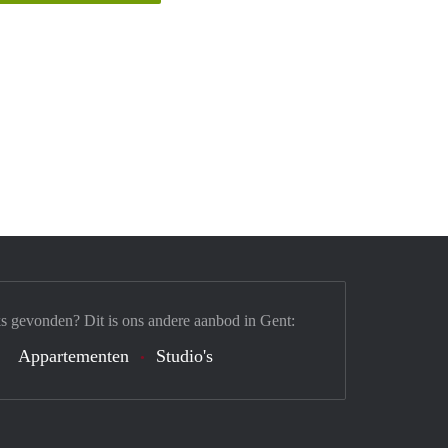
s gevonden? Dit is ons andere aanbod in Gent:
Appartementen
Studio's