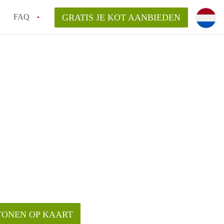
FAQ
GRATIS JE KOT AANBIEDEN
!
ng van KotGent?
TONEN OP KAART